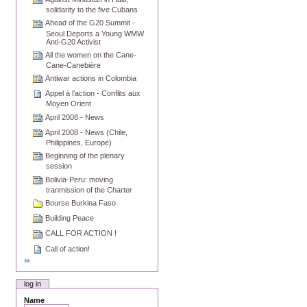
solidarity to the five Cubans
Ahead of the G20 Summit -
Seoul Deports a Young WMW
Anti-G20 Activist
All the women on the Cane-
Cane-Canebière
Antiwar actions in Colombia
Appel à l’action - Conflits aux
Moyen Orient
April 2008 - News
April 2008 - News (Chile,
Philippines, Europe)
Beginning of the plenary
session
Bolivia-Peru: moving
tranmission of the Charter
Bourse Burkina Faso
Building Peace
CALL FOR ACTION !
Call of action!
log in
Name