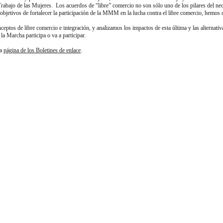
rabajo de las Mujeres. Los acuerdos de “libre” comercio no son sólo uno de los pilares del neo
 objetivos de fortalecer la participación de
la MMM
en la lucha contra el libre comercio, hemos d
ceptos de libre comercio e integración, y analizamos los impactos de esta última y las alternati
s
la Marcha
participa o va a participar.
la
página de los Boletines de enlace
.