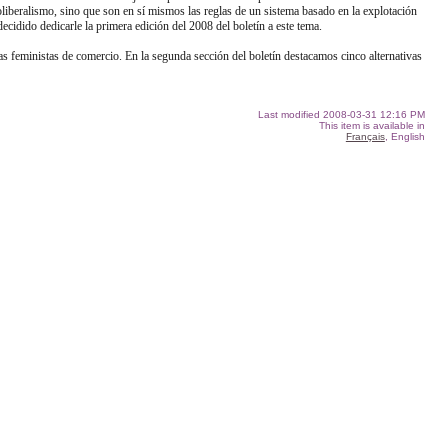
liberalismo, sino que son en sí mismos las reglas de un sistema basado en la explotación
ecidido dedicarle la primera edición del 2008 del boletín a este tema.
vas feministas de comercio. En la segunda sección del boletín destacamos cinco alternativas
Last modified
2008-03-31 12:16 PM
This item is available in
Français
, English