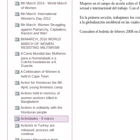
Mujeres en el campo de acción sobre el T
8th March 2014 - World March
sexual e internacional del trabajo. Con el
of Women
8th March: International
En la primera sección, trabajamos los con
Women’s Day 2012
a la globalización neoliberal en las cuale
8th March: Women Struggling
against Patriarchy, Capitalism,
Consulten el boletín de febrero 2008 en 
Racism and War!
8thMARCH, 2016 WORLD
MARCH OF WOMEN
RESISTING MILITARISM
A Carta Mundial das Mulheres
para a Humanidade e a
Colcha trasladavas a A
Guarda
A Celebration of Women is
held in Cape Town
Action for Honduras the 8th
April; young feminists camp
Actions held in memory of
women workers killed in
Bangladesh
Actions in solidarity with the
Honduran people
Actividades - 8 marzo
Activists in Turkey are
released; process will
continue
Against Minustah in Haiti;