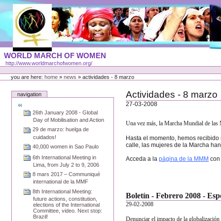
Skip
to
content
Portal
WORLD MARCH OF WOMEN
Languages
http://www.worldmarchofwomen.org/
Personal
tools
you are here:
home
»
news
»
actividades - 8 marzo
Actividades - 8 marzo
navigation
27-03-2008
26th January 2008 - Global
Day of Mobilisation and Action
Una vez más,
la Marcha
Mundial
de las 
29 de marzo: huelga de
cuidados!
Hasta el momento, hemos recibido i
calle, las mujeres de la Marcha ha
40,000 women in Sao Paulo
6th International Meeting in
Acceda a la
página de la MMM
con 
Lima, from July 2 to 9, 2006
8 mars 2017 – Communiqué
international de la MMF
8th International Meeting:
Boletín - Febrero 2008 - Es
future actions, constitution,
29-02-2008
elections of the International
Committee, video. Next stop:
Brazil!
Denunciar el impacto de la globalización 