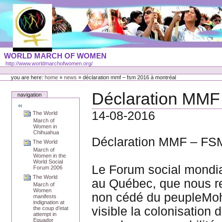
Skip
to
content
Portal
WORLD MARCH OF WOMEN
Languages
http://www.worldmarchofwomen.org/
Personal
tools
you are here:
home
»
news
»
déclaration mmf – fsm 2016 à montréal
Déclaration MMF
navigation
14-08-2016
The World
March of
Women in
Chihuahua
Déclaration MMF – FSM
The World
March of
Women in the
World Social
Le Forum social mondia
Forum 2006
The World
au Québec, que nous re
March of
Women
non cédé du peupleMoh
manifests
indignation at
visible la colonisation
the coup d’etat
attempt in
Equador