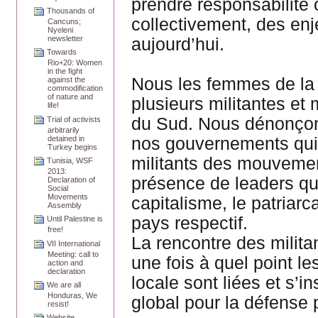
prendre responsabilit
Thousands of
collectivement, des enj
Cancuns;
Nyeleni
newsletter
aujourd’hui.
Towards
Rio+20: Women
in the fight
Nous les femmes de la
against the
commodification
of nature and
plusieurs militantes et
life!
du Sud. Nous dénonçons 
Trial of activists
arbitrarily
nos gouvernements qui c
detained in
Turkey begins
militants des mouvemen
Tunisia, WSF
2013:
présence de leaders qu
Declaration of
Social
Movements
capitalisme, le patriarc
Assembly
pays respectif.
Until Palestine is
free!
La rencontre des milit
VII International
Meeting: call to
une fois à quel point l
action and
declaration
locale sont liées et s’i
We are all
Honduras, We
global pour la défense p
resist!
Website