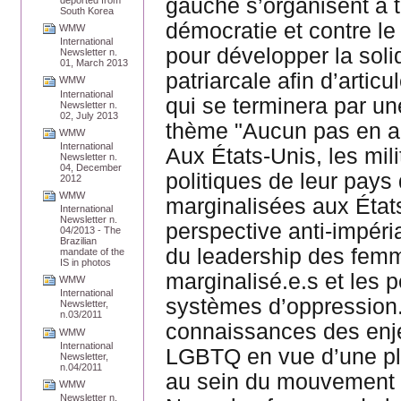
gauche s’organisent à t
South Korea
démocratie et contre le
WMW
International
pour développer la solid
Newsletter n.
01, March 2013
patriarcale afin d’arti
WMW
International
qui se terminera par u
Newsletter n.
02, July 2013
thème "Aucun pas en ar
WMW
International
Aux États-Unis, les mil
Newsletter n.
04, December
politiques de leur pays
2012
WMW
marginalisées aux État
International
Newsletter n.
perspective anti-impéria
04/2013 - The
Brazilian
du leadership des femm
mandate of the
IS in photos
marginalisé.e.s et les 
WMW
International
systèmes d’oppression. 
Newsletter,
n.03/2011
connaissances des enj
WMW
International
LGBTQ en vue d’une pl
Newsletter,
n.04/2011
au sein du mouvement 
WMW
Newsletter n.