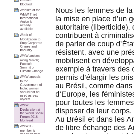
Blocked!
Nous les femmes de la 
Website of the
WMW Third
la mise en place d’un g
International
Action is
autoritaire (liberticide
already
available!
contribuent à criminali
Week of
Mobilization to
de parler de coup d’Ét
Stop Corporate
Crimes and
résistent, avec une pré
Impunity
WMW actions
mobilisent en développa
along March;
People’s
exemple à travers des 
Summit on
Climate Change
permis d’élargir les pri
WMW appeals
to the
au Brésil, comme dans 
Government of
India: women
d’Europe, les féministes
should not be
used as sex
objects
pour toutes les femmes 
WMW
disposer de leur corps.
Declaration at
the World Social
Forum 2016,
Au Brésil et dans les 
Montréal
de libre-échange des 
WMW IC
member is
deported from