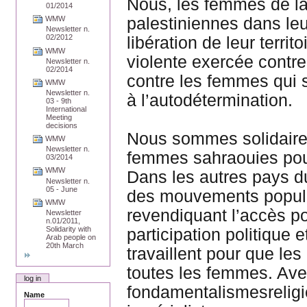
Nous, les femmes de 
01/2014
palestiniennes dans leur
WMW
Newsletter n.
02/2012
libération de leur terr
WMW
violente exercée contre
Newsletter n.
02/2014
contre les femmes qui s
WMW
Newsletter n.
à l’autodétermination.
03 - 9th
International
Meeting
decisions
Nous sommes solidaires
WMW
Newsletter n.
femmes sahraouies pour 
03/2014
WMW
Dans les autres pays 
Newsletter n.
05 - June
des mouvements popula
WMW
revendiquant l’accès pou
Newsletter
n.01/2011,
Solidarity with
participation politique
Arab people on
20th March
travaillent pour que les
toutes les femmes. Ave
log in
fondamentalismesreligie
Name