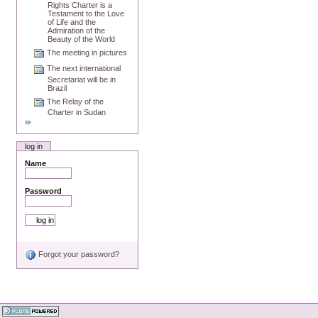
Rights Charter is a
Testament to the Love
of Life and the
Admiration of the
Beauty of the World
The meeting in pictures
The next international
Secretariat will be in
Brazil
The Relay of the
Charter in Sudan
log in
Name
Password
Forgot your password?