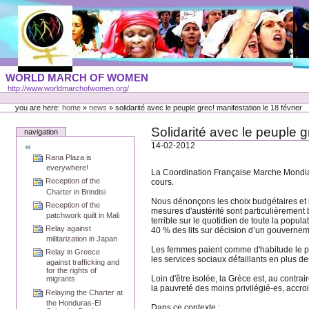
Skip
to
content
Portal
WORLD MARCH OF WOMEN
Languages
http://www.worldmarchofwomen.org/
Personal
tools
you are here:
home
»
news
»
solidarité avec le peuple grec! manifestation le 18 février
Solidarité avec le peuple g
navigation
14-02-2012
Rana Plaza is
everywhere!
La Coordination Française Marche Mondiale
Reception of the
cours.
Charter in Brindisi
Nous dénonçons les choix budgétaires et 
Reception of the
mesures d'austérité sont particulièrement b
patchwork quilt in Mali
terrible sur le quotidien de toute la popul
Relay against
40 % des lits sur décision d’un gouverneme
militarization in Japan
Les femmes paient comme d'habitude le plus
Relay in Greece
les services sociaux défaillants en plus de
against trafficking and
for the rights of
Loin d'être isolée, la Grèce est, au contr
migrants
la pauvreté des moins privilégié-es, accroi
Relaying the Charter at
the Honduras-El
Dans ce contexte :