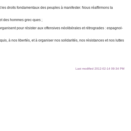
 les droits fondamentaux des peuples à manifester. Nous réaffirmons la
s et des hommes grec-ques ;
organisent pour résister aux offensives néolibérales et rétrogrades : espagnol-
s, à nos libertés, et à organiser nos solidarités, nos résistances et nos luttes
Last modified
2012-02-14 09:34 PM