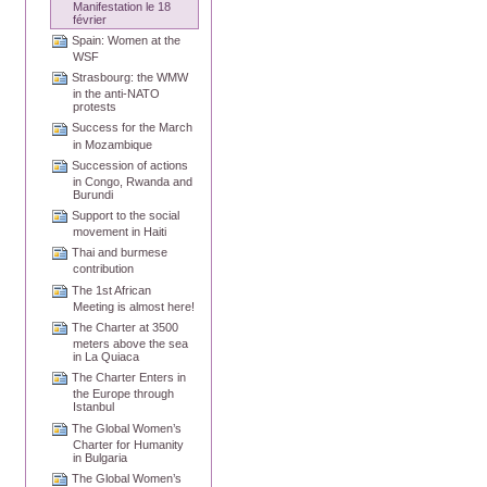
Manifestation le 18
février
Spain: Women at the
WSF
Strasbourg: the WMW
in the anti-NATO
protests
Success for the March
in Mozambique
Succession of actions
in Congo, Rwanda and
Burundi
Support to the social
movement in Haiti
Thai and burmese
contribution
The 1st African
Meeting is almost here!
The Charter at 3500
meters above the sea
in La Quiaca
The Charter Enters in
the Europe through
Istanbul
The Global Women’s
Charter for Humanity
in Bulgaria
The Global Women’s