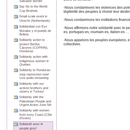
Salvador Border
Say No to the World
-Nous condamnons les violences des polici
Cup Brothels
légitimité des peuples à choisir leur destin
Small-scale event in
-Nous condamnons les institutions financi
Utrecht (Netherlands)
Solidaridad con Evo
-Nous affirmons notre solidarité avec le p
Morales y el pueblo de
es, portugais-es, roumain-es, italien-es … 
Bolivia
-Nous appelons les peuples européens, et e
Solidarity action to
collectives.
protect Bertha
Cáceres (COPIHN),
Honduras
Solidarity action with
indigenous women in
Quebec
Solidarity to Honduras:
stop repression now!
Live audio streaming
Solidarity with our
activist brothers and
sisters in Turkey!
Solidarity with the
Palestinian People and
Urgent Action June 5th
Solidarity with women
from Ivory Coast (Côte
d'Ivoire)
Solidarité avec le
peuple grec!