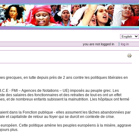
you are not logged in
log in
 grecques, en lutte depuis près de 2 ans contre les politiques libérales en
B.C.E - FMI – Agences de Notations – UE) imposés au peuple grec. Les
e des salaires des fonctionnaires et des retraites de tout-es ont un effet
ènes, et de nombreux enfants subissent la malnutrition. Lles hôpitaux ont fermé
aillaient dans la Fonction publique - elles assument les tâches abandonnées par
le et capitaliste de retour au foyer qui se durcit en contexte de crise.
inent européen. Cette politique amène les peuples européens à la misère, aggrave
ujours plus.