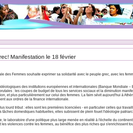
rec! Manifestation le 18 février
 des Femmes souhaite exprimer sa solidarité avec le peuple grec, avec les femmes
idéologiques des institutions européennes et internationales (Banque Mondiale – 
rutales : les coupes de budget de tous les services sociaux et la diminution manifest
ation, et plus particulièrement sur celui des femmes. La faim sévit aujourd'hui à Ath
nt aux ordres de la finance internationale.
 lourd tribut : elles sont les premières licenciées - en particulier celles qui trav
s tâches domestiques habituelles, elles subissent de plein fouet l'idéologie patriarca
aire, le laboratoire d'une politique plus large menée en réalité à l'échelle du cont
t les violences contre les femmes, au bénéfice des plus riches qui s'enrichissent to