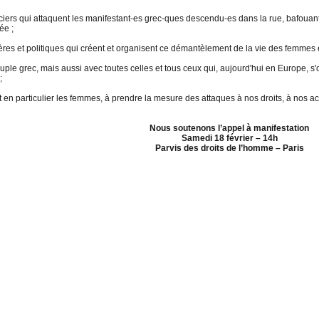
ers qui attaquent les manifestant-es grec-ques descendu-es dans la rue, bafouant
ée ;
ères et politiques qui créent et organisent ce démantèlement de la vie des femme
euple grec, mais aussi avec toutes celles et tous ceux qui, aujourd'hui en Europe, s'
;
n particulier les femmes, à prendre la mesure des attaques à nos droits, à nos acqui
Nous soutenons l’appel à manifestation
Samedi 18 février – 14h
Parvis des droits de l’homme – Paris